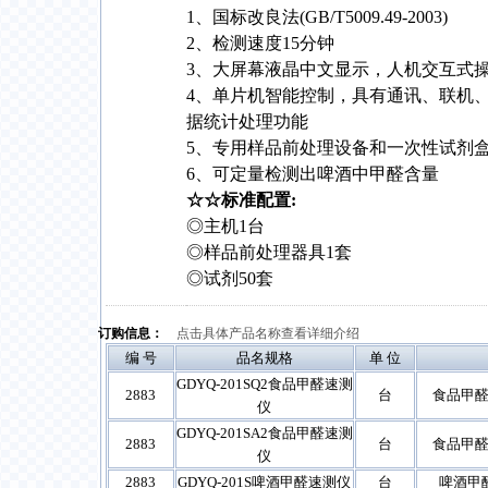
1、国标改良法(GB/T5009.49-2003)
2、检测速度15分钟
3、大屏幕液晶中文显示，人机交互式
4、单片机智能控制，具有通讯、联机
据统计处理功能
5、专用样品前处理设备和一次性试剂
6、可定量检测出啤酒中甲醛含量
☆☆标准配置:
◎主机1台
◎样品前处理器具1套
◎试剂50套
订购信息：
点击具体产品名称查看详细介绍
编 号
品名规格
单 位
GDYQ-201SQ2食品甲醛速测
2883
台
食品甲醛
仪
GDYQ-201SA2食品甲醛速测
2883
台
食品甲醛
仪
2883
GDYQ-201S啤酒甲醛速测仪
台
啤酒甲醛