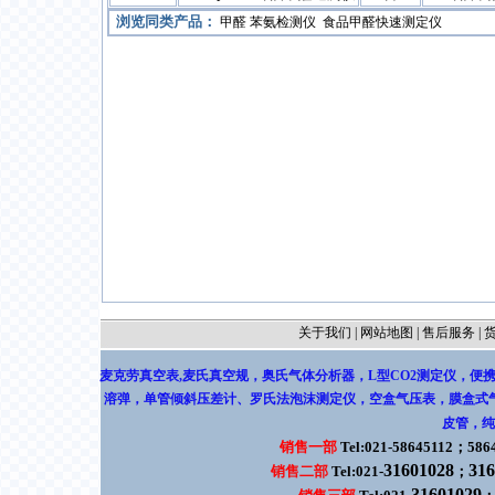
浏览同类产品：
甲醛 苯氨检测仪
食品甲醛快速测定仪
关于我们
|
网站地图
|
售后服务
|
麦克劳真空表,麦氏真空规
，
奥氏气体分析器，L型CO2测定仪
，
便
溶弹
，
单管倾斜压差计
、
罗氏法泡沫测定仪
，
空盒气压表，膜盒式
皮管
，
纯
销售一部
Tel:021-58645112；586
31601028
316
销售二部
Tel:021-
；
31601029