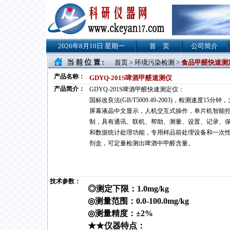
2026年8月10日 星期一
首 页
公司简介
首页
>
环境污染检测
>
食品甲醛快速测
产品名称：
GDYQ-201S啤酒甲醛速测仪
产品简介：
GDYQ-201S啤酒甲醛快速测定仪：
国标改良法(GB/T5009.49-2003)，检测速度15分钟，
屏幕液晶中文显示，人机交互式操作，单片机智能
制，具有通讯、联机、帮助、测量、设置、记录、
和数据统计处理功能，专用样品前处理设备和一次
剂盒，可定量检测出啤酒中甲醛含量。
技术参数：
◎测定下限：1.0mg/kg
◎测量范围：0.0-100.0mg/kg
◎测量精度：±2%
★★
仪器特点：