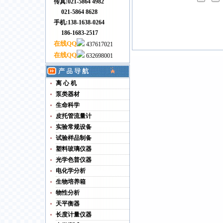
传真:021-5864 4982
021-5864 8628
手机:138-1638-0264
186-1683-2517
在线QQ
437617021
在线QQ
632698001
离 心 机
泵类器材
生命科学
皮托管流量计
实验常规设备
试验样品制备
塑料玻璃仪器
光学色普仪器
电化学分析
生物培养箱
物性分析
天平衡器
长度计量仪器