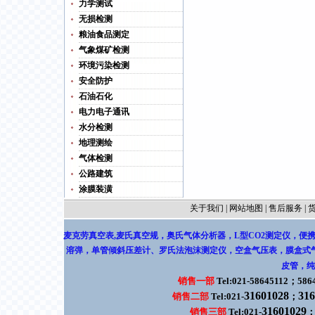
力学测试
无损检测
粮油食品测定
气象煤矿检测
环境污染检测
安全防护
石油石化
电力电子通讯
水分检测
地理测绘
气体检测
公路建筑
涂膜装潢
关于我们
|
网站地图
|
售后服务
|
麦克劳真空表,麦氏真空规
，
奥氏气体分析器，L型CO2测定仪
，
便
溶弹
，
单管倾斜压差计
、
罗氏法泡沫测定仪
，
空盒气压表，膜盒式
皮管
，
纯
销售一部
Tel:021-58645112；586
31601028
316
销售二部
Tel:021-
；
31601029
销售三部
Tel:021-