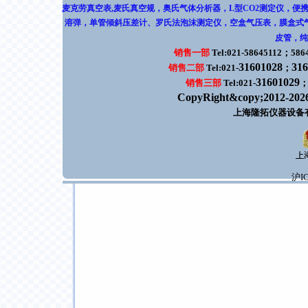
麦克劳真空表,麦氏真空规
，
奥氏气体分析器，L型CO2测定仪
，
便
溶弹
，
单管倾斜压差计
、
罗氏法泡沫测定仪
，
空盒气压表，膜盒式
皮管
，
纯
销售一部
Tel:021-58645112；586
31601028
316
销售二部
Tel:021-
；
31601029
销售三部
Tel:021-
CopyRight&copy;2012-202
上海隆拓仪器设备
沪IC