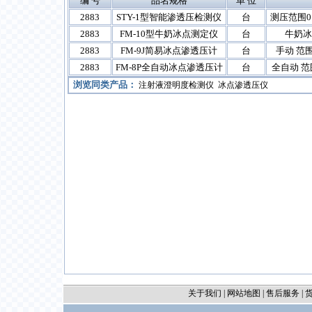
编 号
品名规格
单 位
2883
STY-1型智能渗透压检测仪
台
测压范围0～3
2883
FM-10型牛奶冰点测定仪
台
牛奶冰
2883
FM-9J简易冰点渗透压计
台
手动 范围0
2883
FM-8P全自动冰点渗透压计
台
全自动 范围
浏览同类产品：
注射液澄明度检测仪
冰点渗透压仪
关于我们
|
网站地图
|
售后服务
|