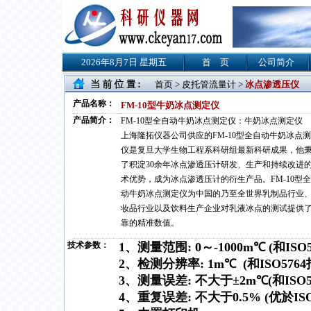
2026年8月7日 星期五
首 页
公司简介
首页
>
皮托管流量计
>
冰点渗透压仪
产品名称：
FM-10型牛奶冰点测定仪
产品简介：
FM-10型全自动牛奶冰点测定仪：牛奶冰点测定仪
上海隆拓仪器公司供应的FM-10型全自动牛奶冰点
仪是复旦大学生物工程系科研组最新科研成果，他
了积淀30余年冰点渗透压计研发、生产和持续改进
术优势，成为冰点渗透压计的衍生产品。FM-10型
动牛奶冰点测定仪为中国的乃至全世界乳制品行业
妆品行业以及饮料生产企业对乳液冰点的测试提供
靠的精准数值。
技术参数：
1、测量范围: 0～-1000m℃ (和IS
2、检测分辨率: 1m℃ (和ISO57
3、测量误差: 不大于±2m℃(和ISO
4、重复误差: 不大于0.5% (优於ISO