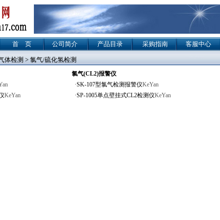
首 页
公司简介
产品目录
采购指南
客服中心
气体检测
> 氯气/硫化氢检测
氯气(CL2)报警仪
Yan
·
SK-107型氯气检测报警仪
KeYan
仪
KeYan
·
SP-1005单点壁挂式CL2检测仪
KeYan