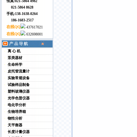
传真:021-5864 4982
021-5864 8628
手机:138-1638-0264
186-1683-2517
在线QQ
437617021
在线QQ
632698001
离 心 机
泵类器材
生命科学
皮托管流量计
实验常规设备
试验样品制备
塑料玻璃仪器
光学色普仪器
电化学分析
生物培养箱
物性分析
天平衡器
长度计量仪器