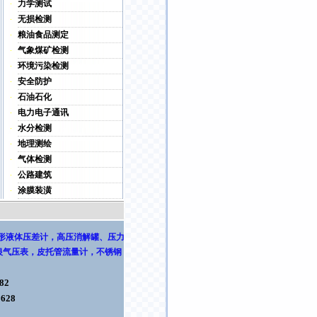
力学测试
无损检测
粮油食品测定
气象煤矿检测
环境污染检测
安全防护
石油石化
电力电子通讯
水分检测
地理测绘
气体检测
公路建筑
涂膜装潢
形液体压差计
，
高压消解罐
、压力
银气压表
，
皮托管流量计，不锈钢
82
8628