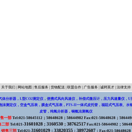
关于我们
|
网站地图
|
售后服务
|
货物配送
|
联盟合作
|
广告服务
|
诚聘英才
|
法律支持
气体分析器，L型CO2测定仪
，
便携式风向风速仪
，
补偿式微压计
，
压力风速量仪
，
U
泡沫测定仪
，
空盒气压表，膜盒式气压表
，
PTS-II一体式皮托管
，
福廷式气压表
、
水
皮管
，
纯氧分析器，铜氨法测氧仪
售一部
Tel:021-58645112；58648628；58644982 Fax:021-58648628；586449
31601028
3160530
38762517
售二部
Tel:021-
；
；
Fax:021-58644982；5864
31601029
33820355
38972607
销售三部
Tel:021-
；
；
；Fax:021-58648628