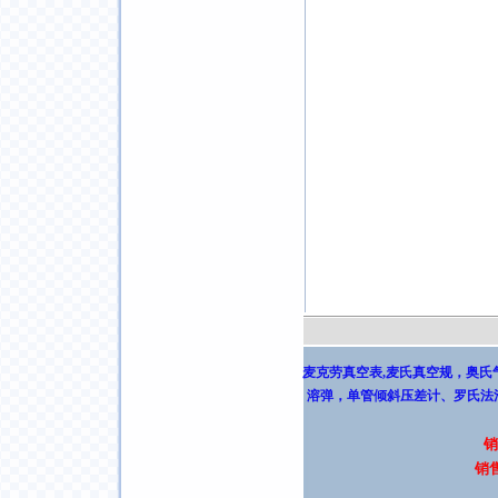
麦克劳真空表,麦氏真空规
，
奥氏
溶弹
，
单管倾斜压差计
、
罗氏法
销
销