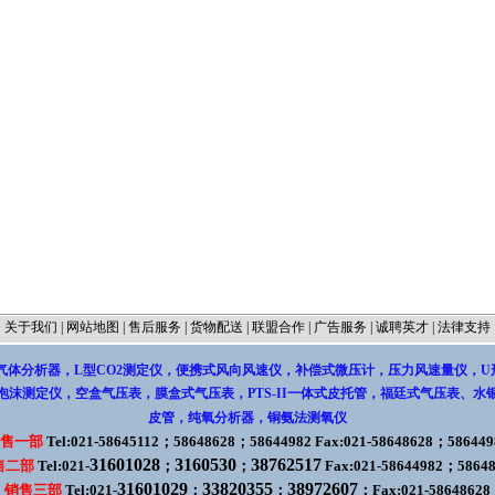
关于我们
|
网站地图
|
售后服务
|
货物配送
|
联盟合作
|
广告服务
|
诚聘英才
|
法律支持
气体分析器，L型CO2测定仪
，
便携式风向风速仪
，
补偿式微压计
，
压力风速量仪
，
U
泡沫测定仪
，
空盒气压表，膜盒式气压表
，
PTS-II一体式皮托管
，
福廷式气压表
、
水
皮管
，
纯氧分析器，铜氨法测氧仪
售一部
Tel:021-58645112；58648628；58644982 Fax:021-58648628；586449
31601028
3160530
38762517
售二部
Tel:021-
；
；
Fax:021-58644982；5864
31601029
33820355
38972607
销售三部
Tel:021-
；
；
；Fax:021-58648628