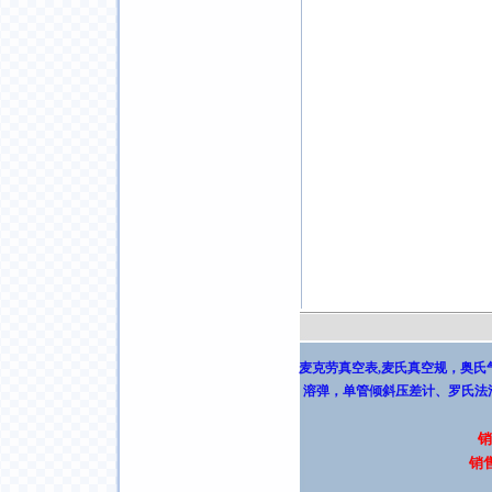
麦克劳真空表,麦氏真空规
，
奥氏
溶弹
，
单管倾斜压差计
、
罗氏法
销
销