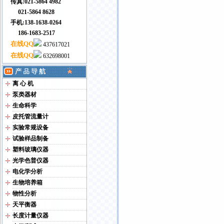
传真:021-5864 4982
021-5864 8628
手机:138-1638-0264
186-1683-2517
在线QQ
437617021
在线QQ
632698001
离 心 机
泵类器材
生命科学
皮托管流量计
实验常规设备
试验样品制备
塑料玻璃仪器
光学色普仪器
电化学分析
生物培养箱
物性分析
天平衡器
长度计量仪器