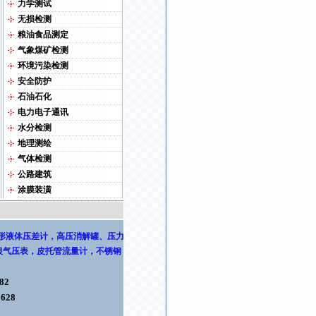
力学测试
无损检测
粮油食品测定
气象煤矿检测
环境污染检测
安全防护
石油石化
电力电子通讯
水分检测
地理测绘
气体检测
公路建筑
涂膜装潢
形液体压差计
，
高压消解罐
、压力
银气压表
，
皮托管流量计，不锈钢
82
8628