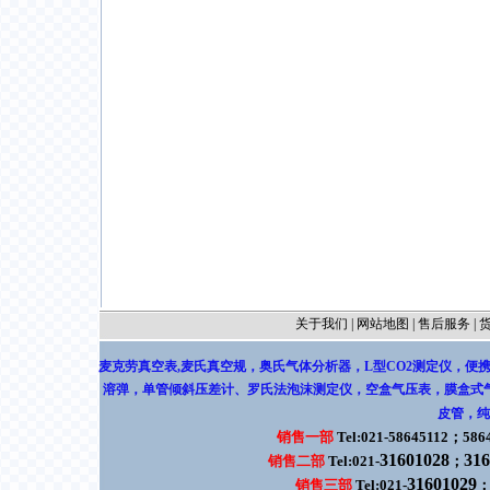
关于我们
|
网站地图
|
售后服务
|
麦克劳真空表,麦氏真空规
，
奥氏气体分析器，L型CO2测定仪
，
便
溶弹
，
单管倾斜压差计
、
罗氏法泡沫测定仪
，
空盒气压表，膜盒式
皮管
，
纯
销售一部
Tel:021-58645112；586
31601028
316
销售二部
Tel:021-
；
31601029
销售三部
Tel:021-